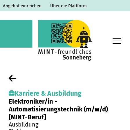
Angebot einreichen
Über die Plattform
Home
Lernorte
Karriere & Ausbildung
Ausbildung & Studium
Elektroniker/in -
Automatisierungstechnik (m/w/d)
Veranstaltungen
[MINT-Beruf]
Ausbildung
MINT-O-Thek