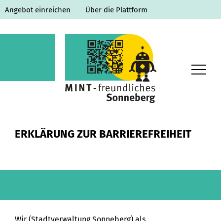
Angebot einreichen
Über die Plattform
Home
ERKLÄRUNG ZUR BARRIEREFREIHEIT
Lernorte
Ausbildung & Studium
Veranstaltungen
MINT-O-Thek
Wir (Stadtverwaltung Sonneberg) als